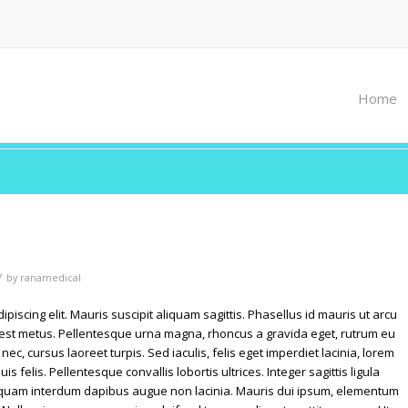
Home
/
by
ranamedical
piscing elit. Mauris suscipit aliquam sagittis. Phasellus id mauris ut arcu
 est metus. Pellentesque urna magna, rhoncus a gravida eget, rutrum eu
nec, cursus laoreet turpis. Sed iaculis, felis eget imperdiet lacinia, lorem
uis felis. Pellentesque convallis lobortis ultrices. Integer sagittis ligula
Aliquam interdum dapibus augue non lacinia. Mauris dui ipsum, elementum