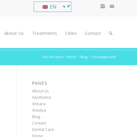
EN
About Us
Treatments
Cities
Contact
You are here:
Home
/
Blog
/
Uncategorised
PAGES
About Us
Aesthetics
Ankara
Antalya
Blog
Contact
Dental Care
Home