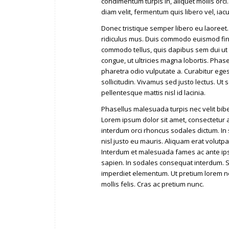
condimentum turpis in, aliquet mollis orc
diam velit, fermentum quis libero vel, ia
Donec tristique semper libero eu laoreet
ridiculus mus. Duis commodo euismod fini
commodo tellus, quis dapibus sem dui ut
congue, ut ultricies magna lobortis. Phasel
pharetra odio vulputate a. Curabitur eges
sollicitudin. Vivamus sed justo lectus. U
pellentesque mattis nisl id lacinia.
Phasellus malesuada turpis nec velit bibe
Lorem ipsum dolor sit amet, consectetur 
interdum orci rhoncus sodales dictum. In 
nisl justo eu mauris. Aliquam erat volutp
Interdum et malesuada fames ac ante ipsum
sapien. In sodales consequat interdum. 
imperdiet elementum. Ut pretium lorem n
mollis felis. Cras ac pretium nunc.