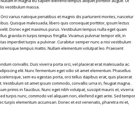
i. Nullam in magna eu sapien eleifend tempus aliquet porttitor augue. Ut
culis vestibulum massa.
. Orci varius natoque penatibus et magnis dis parturient montes, nascetur
bus. Quisque malesuada, libero quis consequat porttitor, ipsum lectus
 velit. Donec eget maximus purus. Vestibulum tempus nulla eget quam
lus gravida in turpis tempus fringilla. Vivamus pulvinar tempor elit, in
tas imperdiet turpis a pulvinar. Curabitur semper nunc a nisi vestibulum
t scelerisque tempus mattis. Nullam elementum volutpat leo. Praesent
ndum convallis. Duis viverra porta orci, vel placerat erat malesuada ac.
adipiscing elit. Nunc fermentum eget odio sit amet elementum. Phasellus
scelerisque, sem eu egestas porta, orci tellus dapibus erat, quis placerat
at. Vestibulum sit amet ipsum commodo, convallis urna in, feugiat magna.
 primis in faucibus. Nunc eget nibh volutpat, suscipit mauris et, viverra
Sed turpis nunc, commodo vel aliquam non, eleifend eget ante. Sed tempo
ec turpis elementum accumsan. Donec et est venenatis, pharetra mi et,