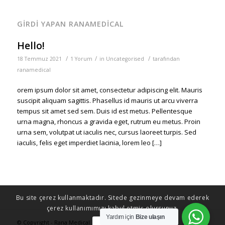
GIRDI YAPAN RANAMEDICAL
Hello!
/
/
/
18 Temmuz 2021
1 Yorum
in
Uncategorised
tarafından
ranamedical
orem ipsum dolor sit amet, consectetur adipiscing elit. Mauris
suscipit aliquam sagittis. Phasellus id mauris ut arcu viverra
tempus sit amet sed sem. Duis id est metus. Pellentesque
urna magna, rhoncus a gravida eget, rutrum eu metus. Proin
urna sem, volutpat ut iaculis nec, cursus laoreet turpis. Sed
iaculis, felis eget imperdiet lacinia, lorem leo […]
Bu site çerez kullanmaktadır. Sitede gezinmeye devam ederek
çerez kullanımımızı kabul etmiş olursunuz.
Yardım için
Bize ulaşın
© Copyright - Rana Medical