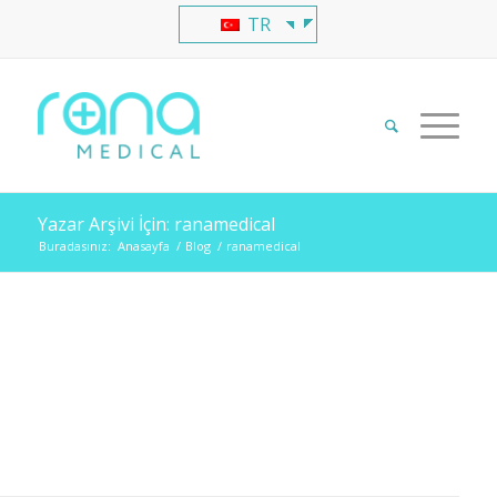
TR
Yazar Arşivi İçin: ranamedical
Buradasınız:
Anasayfa
/
Blog
/
ranamedical
Hakkında
ranamedical
Bu yazar henüz biyografisini yazmadı.
Bu sırada
ranamedical
, 1 adet gönderiye imza
atmasından gurur duyduğumuzu belirtelim.